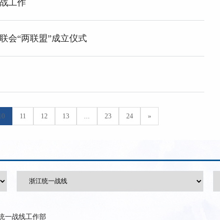
战工作
联会“两联盟”成立仪式
10
11
12
13
...
23
24
»
统一战线工作部