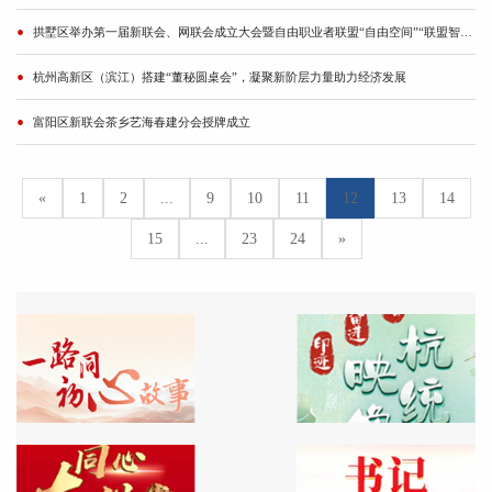
拱墅区举办第一届新联会、网联会成立大会暨自由职业者联盟“自由空间”“联盟智库”成立仪式
杭州高新区（滨江）搭建“董秘圆桌会”，凝聚新阶层力量助力经济发展
富阳区新联会茶乡艺海春建分会授牌成立
«
1
2
...
9
10
11
12
13
14
15
...
23
24
»