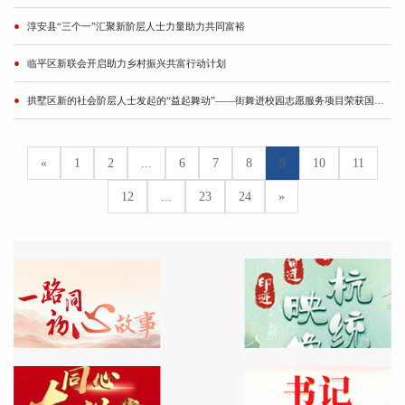
淳安县“三个一”汇聚新阶层人士力量助力共同富裕
临平区新联会开启助力乡村振兴共富行动计划
拱墅区新的社会阶层人士发起的“益起舞动”——街舞进校园志愿服务项目荣获国家级金奖
«
1
2
...
6
7
8
9
10
11
12
...
23
24
»