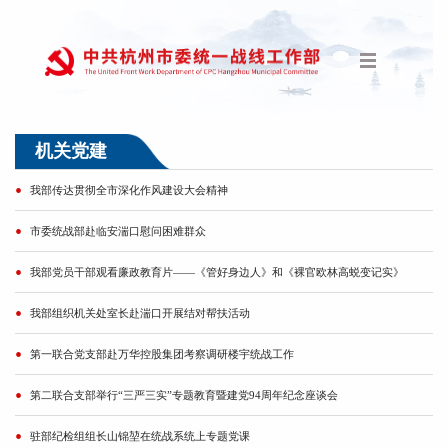
机关党建
我部传达贯彻全市深化作风建设大会精神
市委统战部赴临安湍口慰问困难群众
我部党员干部观看廉政教育片——《管好身边人》和《裸官欧林高蜕变记实》
我部组织机关处室长赴湍口开展结对帮扶活动
第一联合党支部赴万华控股集团考察调研楼宇统战工作
第二联合支部举行“三严三实”专题教育暨建党94周年纪念座谈会
驻部纪检组组长山锦堃在统战系统上专题党课