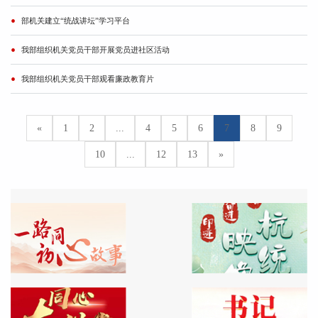
部机关建立“统战讲坛”学习平台
我部组织机关党员干部开展党员进社区活动
我部组织机关党员干部观看廉政教育片
«
1
2
...
4
5
6
7
8
9
10
...
12
13
»