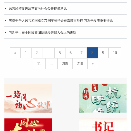
民营经济促进法草案向社会公开征求意见
庆祝中华人民共和国成立75周年招待会在京隆重举行 习近平发表重要讲话
习近平：在全国民族团结进步表彰大会上的讲话
«
1
2
...
5
6
7
8
9
10
11
...
209
210
»