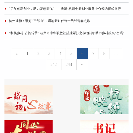
“启航创新创业，助力梦想腾飞”——香港•杭州创新创业服务中心签约仪式举行
杭州建德：谱好“三部曲”，唱响新时代统一战线青春之歌
“和美乡村•古韵传承” 杭州市中华职教社搭建帮扶之梯“解锁”助力乡村振兴“密码”
«
1
2
3
4
5
6
7
8
...
242
243
»