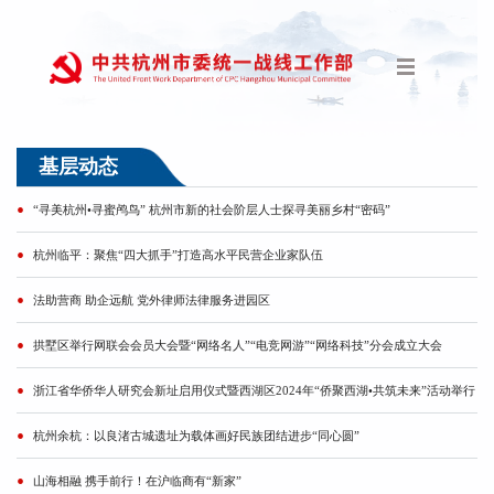
基层动态
“寻美杭州•寻蜜鸬鸟” 杭州市新的社会阶层人士探寻美丽乡村“密码”
杭州临平：聚焦“四大抓手”打造高水平民营企业家队伍
法助营商 助企远航 党外律师法律服务进园区
拱墅区举行网联会会员大会暨“网络名人”“电竞网游”“网络科技”分会成立大会
浙江省华侨华人研究会新址启用仪式暨西湖区2024年“侨聚西湖•共筑未来”活动举行
杭州余杭：以良渚古城遗址为载体画好民族团结进步“同心圆”
山海相融 携手前行！在沪临商有“新家”