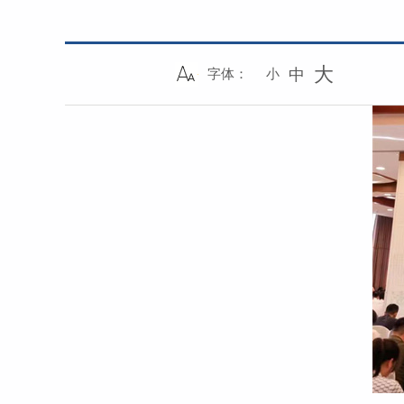
大
中
字体：
小