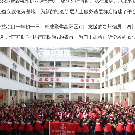
公益·新耀杭州护亚运”活动，成立医疗救助、法律服务、水上救
公益实践锻炼基地，为新的社会阶层人士服务基层群众搭建了平
”公益项目十年如一日，精准聚焦富阳区对口支援的贵州锦屏、四
，“西部助学”执行团队跨越9省市，为四川德格11所学校的3542