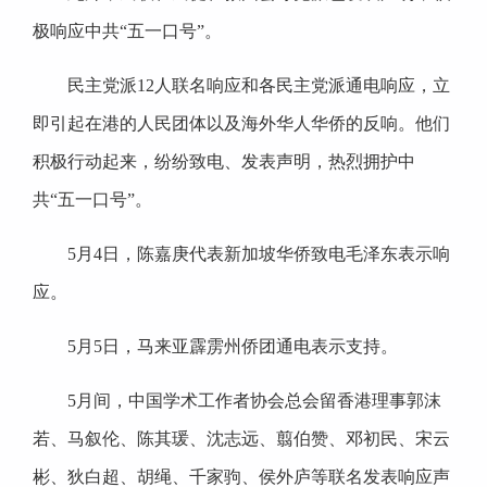
极响应中共“五一口号”。
民主党派12人联名响应和各民主党派通电响应，立
即引起在港的人民团体以及海外华人华侨的反响。他们
积极行动起来，纷纷致电、发表声明，热烈拥护中
共“五一口号”。
5月4日，陈嘉庚代表新加坡华侨致电毛泽东表示响
应。
5月5日，马来亚霹雳州侨团通电表示支持。
5月间，中国学术工作者协会总会留香港理事郭沫
若、马叙伦、陈其瑗、沈志远、翦伯赞、邓初民、宋云
彬、狄白超、胡绳、千家驹、侯外庐等联名发表响应声