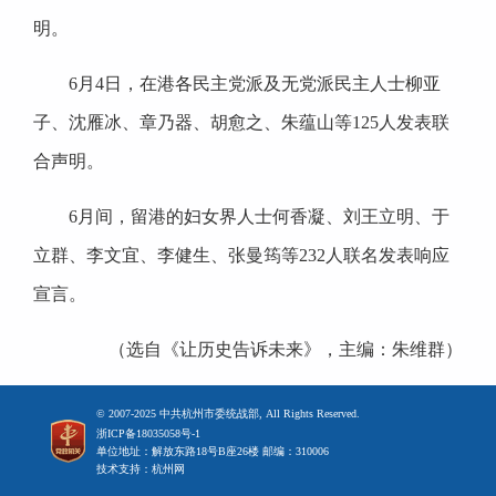
明。
6月4日，在港各民主党派及无党派民主人士柳亚
子、沈雁冰、章乃器、胡愈之、朱蕴山等125人发表联
合声明。
6月间，留港的妇女界人士何香凝、刘王立明、于
立群、李文宜、李健生、张曼筠等232人联名发表响应
宣言。
（选自《让历史告诉未来》，主编：朱维群）
© 2007-2025 中共杭州市委统战部, All Rights Reserved.
浙ICP备18035058号-1
单位地址：解放东路18号B座26楼 邮编：310006
技术支持：杭州网