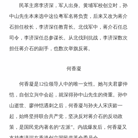
民革主席李济深，军人出身。黄埔军校创立时，孙
中山先生本来选中这位粤军名将负责，后来又改为蒋介
石担任校长，李济深任教育长。北伐军中，蒋介石任总
司令，李济深任总参谋长。从北伐到抗战，李济深数次
担任蒋介石的副手，也数次举旗反蒋。
何香凝
何香凝是12位领导人中的唯一女性。她与夫君廖仲
恺，自创立兴中会起，就深得孙中山先生的倚重。孙中
山逝世、廖仲恺遇刺之后，何香凝与孙夫人宋庆龄一
起，始终坚持联合共产党，坚决反对蒋介石的反动政
策，是国民党内著名的“左派”。内战爆发后，何香凝又
支持李济深在香港创立国民党革命委员会。