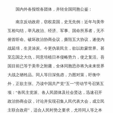
国内外各报馆各团体，并转全国同胞公鉴：
南京反动政府，窃权卖国，史无先例：近年与美帝
互相勾结，举凡政治、经济、军事、国命所系者，无不
俯首听命。破坏政治协商会议，撕毁五大协议，遂使内
战延绵，生灵涂炭。今更伪装民主，欲以欺蒙世界。甚
至忘国之大仇，同意培植日本侵略势力，使之复活。吾
国目前已等于美帝之附庸，全体同胞恐亦将为未来世界
大战之牺牲品。同人等日深焦虑，力图对策，盱衡中
外，正欲主张。乃读中国共产党“五一”劳动节号召第五
项：“各民主党派、各人民团体及社会贤达，迅速召开
政治协商会议，讨论并实现召集人民代表大会，成立民
主联合政府”，适合人民时势之要求，尤符同人等之本