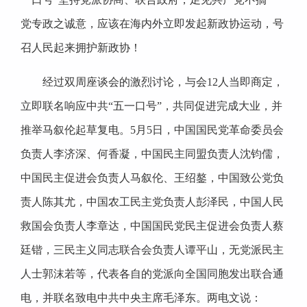
党专政之诚意，应该在海内外立即发起新政协运动，号
召人民起来拥护新政协！
经过双周座谈会的激烈讨论，与会12人当即商定，
立即联名响应中共“五一口号”，共同促进完成大业，并
推举马叙伦起草复电。5月5日，中国国民党革命委员会
负责人李济深、何香凝，中国民主同盟负责人沈钧儒，
中国民主促进会负责人马叙伦、王绍鏊，中国致公党负
责人陈其尤，中国农工民主党负责人彭泽民，中国人民
救国会负责人李章达，中国国民党民主促进会负责人蔡
廷锴，三民主义同志联合会负责人谭平山，无党派民主
人士郭沫若等，代表各自的党派向全国同胞发出联合通
电，并联名致电中共中央主席毛泽东。两电文说：