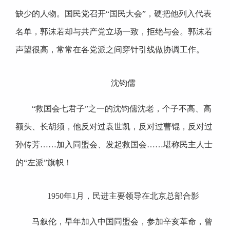
缺少的人物。国民党召开“国民大会”，硬把他列入代表
名单，郭沫若却与共产党立场一致，拒绝与会。郭沫若
声望很高，常常在各党派之间穿针引线做协调工作。
沈钧儒
“救国会七君子”之一的沈钧儒沈老，个子不高、高
额头、长胡须，他反对过袁世凯，反对过曹锟，反对过
孙传芳……加入同盟会、发起救国会……堪称民主人士
的“左派”旗帜！
1950年1月，民进主要领导在北京总部合影
马叙伦，早年加入中国同盟会，参加辛亥革命，曾