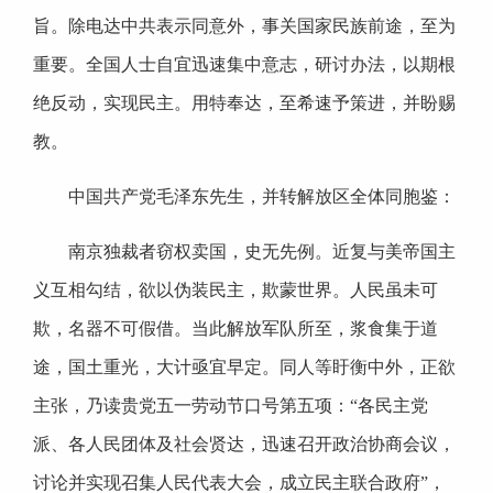
旨。除电达中共表示同意外，事关国家民族前途，至为
重要。全国人士自宜迅速集中意志，研讨办法，以期根
绝反动，实现民主。用特奉达，至希速予策进，并盼赐
教。
中国共产党毛泽东先生，并转解放区全体同胞鉴：
南京独裁者窃权卖国，史无先例。近复与美帝国主
义互相勾结，欲以伪装民主，欺蒙世界。人民虽未可
欺，名器不可假借。当此解放军队所至，浆食集于道
途，国土重光，大计亟宜早定。同人等盱衡中外，正欲
主张，乃读贵党五一劳动节口号第五项：“各民主党
派、各人民团体及社会贤达，迅速召开政治协商会议，
讨论并实现召集人民代表大会，成立民主联合政府”，