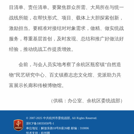
目清单、责任清单。要聚焦群众所需、大局所在与统一
战线所能，在帮扶形式、项目、载体上大胆探索创新，
激励担当。要精准对接结对对象需求，做精、做实统战
服务，尊重基层首创，及时发现、总结和推广好做法好
经验，推动统战工作提质增效。
会前，与会人员实地考察了余杭区瓶窑镇“自然造
物”民艺研究中心、百丈镇蔡志忠文化馆、党派助力共
富展示长廊和传梭博物馆。
（供稿：办公室、余杭区委统战部）
© 2007-2025 中共杭州市委统战部, All Rights Reserved.
浙ICP备18035058号-1
单位地址：解放东路18号B座26楼 邮编：310006
技术支持：杭州网