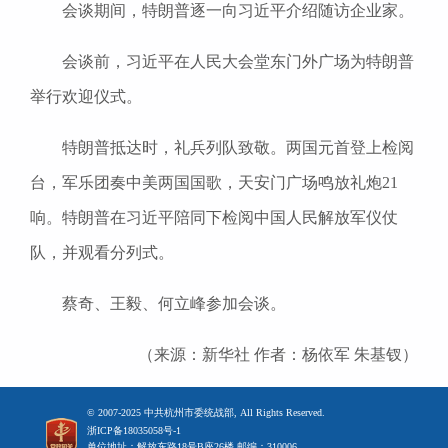
会谈期间，特朗普逐一向习近平介绍随访企业家。
会谈前，习近平在人民大会堂东门外广场为特朗普
举行欢迎仪式。
特朗普抵达时，礼兵列队致敬。两国元首登上检阅
台，军乐团奏中美两国国歌，天安门广场鸣放礼炮21
响。特朗普在习近平陪同下检阅中国人民解放军仪仗
队，并观看分列式。
蔡奇、王毅、何立峰参加会谈。
（来源：新华社 作者：杨依军 朱基钗）
© 2007-2025 中共杭州市委统战部, All Rights Reserved.
浙ICP备18035058号-1
单位地址：解放东路18号B座26楼 邮编：310006